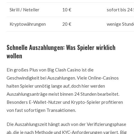
Skrill / Neteller
10 €
sofort bis 24
Kryptowährungen
20 €
wenige Stund
Schnelle Auszahlungen: Was Spieler wirklich
wollen
Ein großes Plus von Big Clash Casino ist die
Geschwindigkeit bei Auszahlungen. Viele Online-Casinos
halten Spieler unnötig lange auf, doch hier werden
Auszahlungsanträge meist binnen 24 Stunden bearbeitet.
Besonders E-Wallet-Nutzer und Krypto-Spieler profitieren
von fast sofortigen Transaktionen.
Die Auszahlungszeit hängt auch von der Verifizierungsphase
ab, die je nach Methode und KYC-Anforderungen variiert. Big