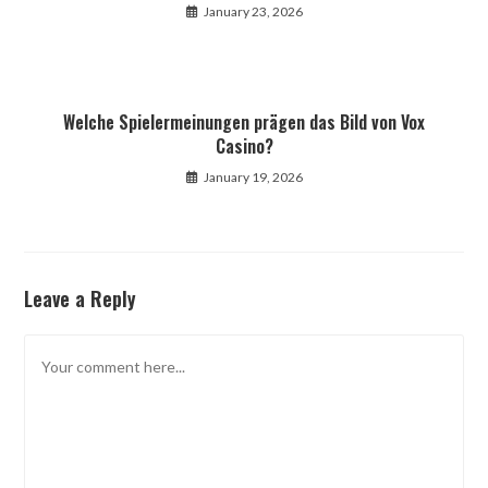
January 23, 2026
Welche Spielermeinungen prägen das Bild von Vox
Casino?
January 19, 2026
Leave a Reply
Comment