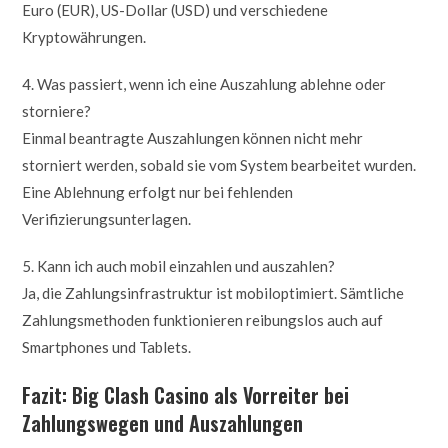
Euro (EUR), US-Dollar (USD) und verschiedene
Kryptowährungen.
4. Was passiert, wenn ich eine Auszahlung ablehne oder
storniere?
Einmal beantragte Auszahlungen können nicht mehr
storniert werden, sobald sie vom System bearbeitet wurden.
Eine Ablehnung erfolgt nur bei fehlenden
Verifizierungsunterlagen.
5. Kann ich auch mobil einzahlen und auszahlen?
Ja, die Zahlungsinfrastruktur ist mobiloptimiert. Sämtliche
Zahlungsmethoden funktionieren reibungslos auch auf
Smartphones und Tablets.
Fazit: Big Clash Casino als Vorreiter bei
Zahlungswegen und Auszahlungen