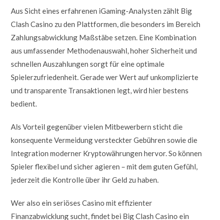
Aus Sicht eines erfahrenen iGaming-Analysten zählt Big
Clash Casino zu den Plattformen, die besonders im Bereich
Zahlungsabwicklung Maßstäbe setzen. Eine Kombination
aus umfassender Methodenauswahl, hoher Sicherheit und
schnellen Auszahlungen sorgt für eine optimale
Spielerzufriedenheit. Gerade wer Wert auf unkomplizierte
und transparente Transaktionen legt, wird hier bestens
bedient.
Als Vorteil gegenüber vielen Mitbewerbern sticht die
konsequente Vermeidung versteckter Gebühren sowie die
Integration moderner Kryptowährungen hervor. So können
Spieler flexibel und sicher agieren – mit dem guten Gefühl,
jederzeit die Kontrolle über ihr Geld zu haben.
Wer also ein seriöses Casino mit effizienter
Finanzabwicklung sucht, findet bei Big Clash Casino ein