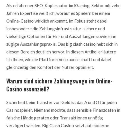
Als erfahrener SEO-Kopierautor im iGaming-Sektor mit zehn
Jahren Expertise weiß ich, worauf es Spielern bei einem
Online-Casino wirklich ankommt. Im Fokus steht dabei
insbesondere die Zahlungsinfrastruktur: sichere und
vielseitige Optionen für Ein- und Auszahlungen sowie eine
zügige Auszahlungspraxis. Das
big clash casino
hebt sich in
diesem Bereich deutlich hervor. In diesem Artikel erläutere
ich Ihnen, wie die Plattform Vertrauen schafft und dabei
gleichzeitig den Komfort der Nutzer optimiert.
Warum sind sichere Zahlungswege im Online-
Casino essenziell?
Sicherheit beim Transfer von Geld ist das A und O für jeden
Casinospieler. Niemand möchte, dass sensible Finanzdaten in
falsche Hände geraten oder Transaktionen unnötig
verzögert werden. Big Clash Casino setzt auf moderne