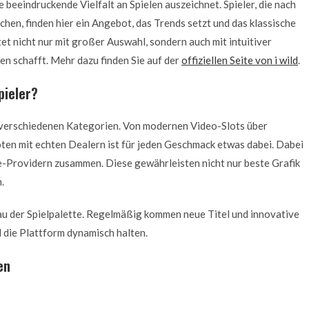
ne beeindruckende Vielfalt an Spielen auszeichnet. Spieler, die nach
hen, finden hier ein Angebot, das Trends setzt und das klassische
tet nicht nur mit großer Auswahl, sondern auch mit intuitiver
n schafft. Mehr dazu finden Sie auf der
offiziellen Seite von i wild
.
pieler?
 verschiedenen Kategorien. Von modernen Video-Slots über
ten mit echten Dealern ist für jeden Geschmack etwas dabei. Dabei
e-Providern zusammen. Diese gewährleisten nicht nur beste Grafik
.
bau der Spielpalette. Regelmäßig kommen neue Titel und innovative
 die Plattform dynamisch halten.
en