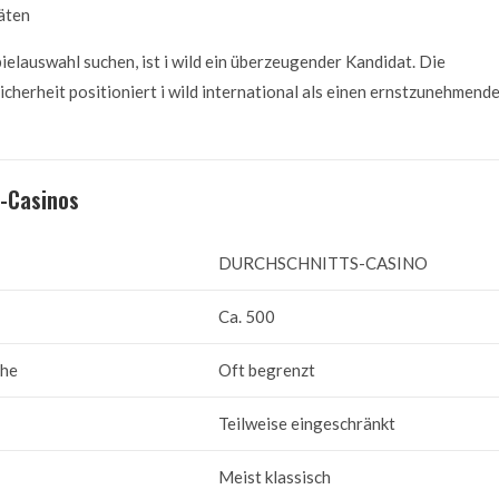
äten
pielauswahl suchen, ist i wild ein überzeugender Kandidat. Die
icherheit positioniert i wild international als einen ernstzunehmend
s-Casinos
DURCHSCHNITTS-CASINO
Ca. 500
che
Oft begrenzt
Teilweise eingeschränkt
Meist klassisch