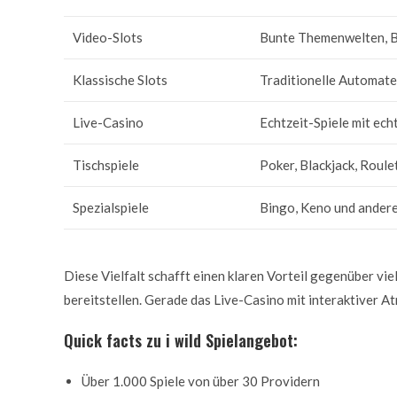
Video-Slots
Bunte Themenwelten, B
Klassische Slots
Traditionelle Automate
Live-Casino
Echtzeit-Spiele mit ec
Tischspiele
Poker, Blackjack, Roule
Spezialspiele
Bingo, Keno und ander
Diese Vielfalt schafft einen klaren Vorteil gegenüber vi
bereitstellen. Gerade das Live-Casino mit interaktiver A
Quick facts zu i wild Spielangebot:
Über 1.000 Spiele von über 30 Providern