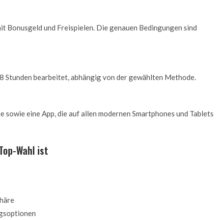
it Bonusgeld und Freispielen. Die genauen Bedingungen sind
48 Stunden bearbeitet, abhängig von der gewählten Methode.
ite sowie eine App, die auf allen modernen Smartphones und Tablets
Top-Wahl ist
phäre
ngsoptionen