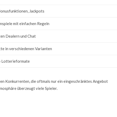
onusfunktionen, Jackpots
nspiele mit einfachen Regeln
hten Dealern und Chat
tte in verschiedenen Varianten
e Lotterieformate
elen Konkurrenten, die oftmals nur ein eingeschränktes Angebot
tmosphäre überzeugt viele Spieler.