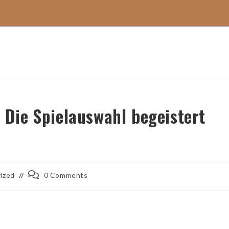
: Die Spielauswahl begeistert
Post
ized
0 Comments
comments: