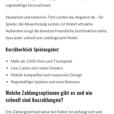
regelmäßige Innovationen.
Neuheiten und exklusive Titel runden das Angebot ab – für
Spieler, die Abwechslung suchen, ist Kinbet attraktiv.
Außerdem sorgt die benutzerfreundliche Suchfunktion dafür,
dass jeder schnell sein Lieblingsspiel findet.
Kurzüberblick Spielangebot
Mehr als 2.000 Slots und Tischspiele
Live-Casino mit realen Dealern
Mobile-kompatibel und responsive Design
Regelmäßige Updates und neue Releases
Welche Zahlungsoptionen gibt es und wie
schnell sind Auszahlungen?
Die Zahlungsinfrastruktur bei Kinbet ist umfangreich und