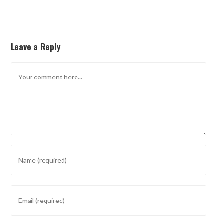
Leave a Reply
Comment
Enter
your
name
or
Enter
username
your
to
email