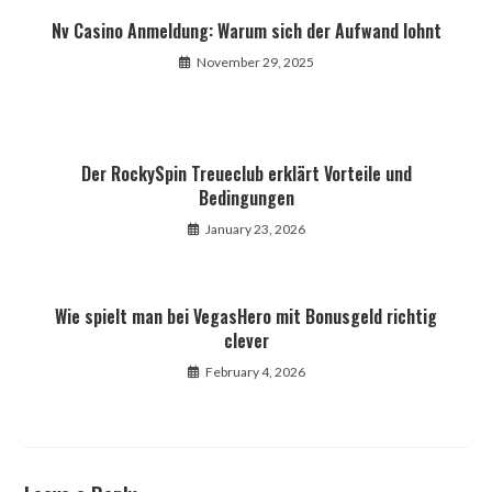
Nv Casino Anmeldung: Warum sich der Aufwand lohnt
November 29, 2025
Der RockySpin Treueclub erklärt Vorteile und
Bedingungen
January 23, 2026
Wie spielt man bei VegasHero mit Bonusgeld richtig
clever
February 4, 2026