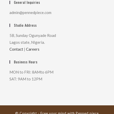
General Inquiries
admin@pennedpiece.com
Studio Address
5B, Sunday Ogunyade Road
Lagos state, NIgeria.
Contact
|
Careers
Business Hours
MON to FRI: 8AMto 6PM
SAT: 9AM to 12PM
© Copyright - Free your mind with
Penned piece