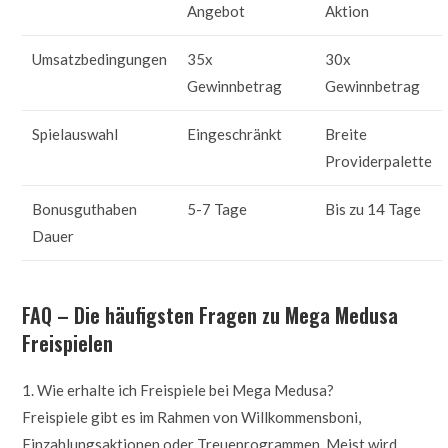
Angebot
Aktion
Umsatzbedingungen
35x
30x
Gewinnbetrag
Gewinnbetrag
Spielauswahl
Eingeschränkt
Breite
Providerpalette
Bonusguthaben
5-7 Tage
Bis zu 14 Tage
Dauer
FAQ – Die häufigsten Fragen zu Mega Medusa
Freispielen
1. Wie erhalte ich Freispiele bei Mega Medusa?
Freispiele gibt es im Rahmen von Willkommensboni,
Einzahlungsaktionen oder Treueprogrammen. Meist wird