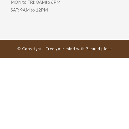
MON to FRI: 8AMto 6PM
SAT: 9AM to 12PM
© Copyright - Free your mind with
Penned piece