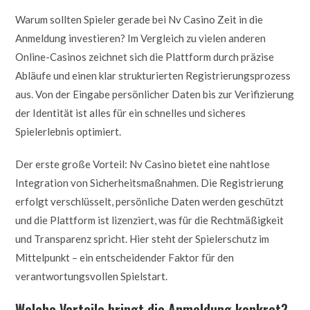
Warum sollten Spieler gerade bei Nv Casino Zeit in die
Anmeldung investieren? Im Vergleich zu vielen anderen
Online-Casinos zeichnet sich die Plattform durch präzise
Abläufe und einen klar strukturierten Registrierungsprozess
aus. Von der Eingabe persönlicher Daten bis zur Verifizierung
der Identität ist alles für ein schnelles und sicheres
Spielerlebnis optimiert.
Der erste große Vorteil: Nv Casino bietet eine nahtlose
Integration von Sicherheitsmaßnahmen. Die Registrierung
erfolgt verschlüsselt, persönliche Daten werden geschützt
und die Plattform ist lizenziert, was für die Rechtmäßigkeit
und Transparenz spricht. Hier steht der Spielerschutz im
Mittelpunkt – ein entscheidender Faktor für den
verantwortungsvollen Spielstart.
Welche Vorteile bringt die Anmeldung konkret?