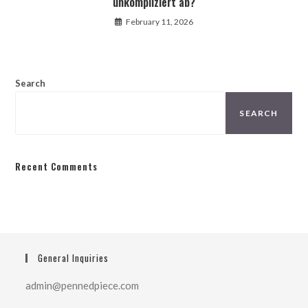
unkompliziert ab?
February 11, 2026
Search
SEARCH
Recent Comments
General Inquiries
admin@pennedpiece.com