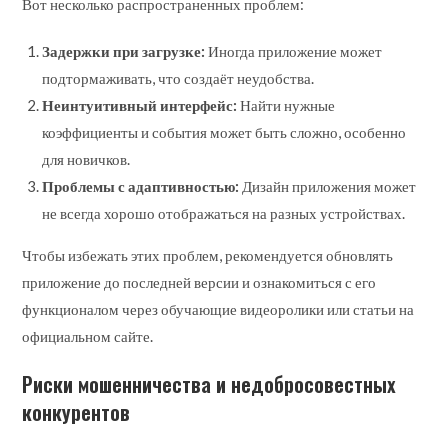
Вот несколько распространенных проблем:
Задержки при загрузке:
Иногда приложение может
подтормаживать, что создаёт неудобства.
Неинтуитивный интерфейс:
Найти нужные
коэффициенты и события может быть сложно, особенно
для новичков.
Проблемы с адаптивностью:
Дизайн приложения может
не всегда хорошо отображаться на разных устройствах.
Чтобы избежать этих проблем, рекомендуется обновлять
приложение до последней версии и ознакомиться с его
функционалом через обучающие видеоролики или статьи на
официальном сайте.
Риски мошенничества и недобросовестных
конкурентов