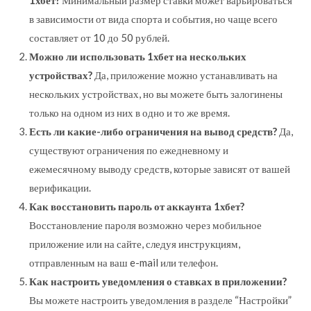
1хбет?
Минимальный размер ставки может варьироваться
в зависимости от вида спорта и события, но чаще всего
составляет от 10 до 50 рублей.
Можно ли использовать 1хбет на нескольких
устройствах?
Да, приложение можно устанавливать на
нескольких устройствах, но вы можете быть залогинены
только на одном из них в одно и то же время.
Есть ли какие-либо ограничения на вывод средств?
Да,
существуют ограничения по ежедневному и
ежемесячному выводу средств, которые зависят от вашей
верификации.
Как восстановить пароль от аккаунта 1хбет?
Восстановление пароля возможно через мобильное
приложение или на сайте, следуя инструкциям,
отправленным на ваш e-mail или телефон.
Как настроить уведомления о ставках в приложении?
Вы можете настроить уведомления в разделе “Настройки”