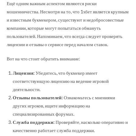
Ещё одним важным аспектом являются риски
мошенничества. Несмотря на то, что 1хбет является крупным
и известным букмекером, существуют и недобросовестные
компании, которые могут попытаться обмануть
пользователей. Напоминаем, что всегда следует проверять
лицензии и отзывы о сервисе перед началом ставок.
Вот на что стоит обратить внимание:
Лицензия:
Убедитесь, что букмекер имеет
соответствующую лицензию на ведение игровой
деятельности.
Отзывы пользователей:
Ознакомьтесь с мнениями
других игроков, ищите информацию на
специализированных форумах.
Служба поддержки:
Проверяйте, насколько оперативно и
качественно работает служба поддержки.