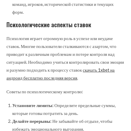
команд, игроков, исторической статистики и текущих
форм.
Психологические аспекты ставок
Психология играет огромную роль в успехе или неудаче
ставок. Многие пользователи сталкиваются с азартом, что
приводит к различным проблемам и потере контроля над
ситуацией. Необходимо учиться контролировать свои эмоции
и разумно подходить к процессу ставок
скачать 1xbet на
андроид бесплатно последняя версия
.
Советы по психологическому контролю:
Установите лимиты:
Определите предельные суммы,
которые готовы потратить за день.
Делайте перерывы:
Не забывайте об отдыхе, чтобы
избежать эмоционального выгорания.