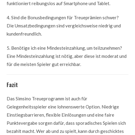
funktioniert reibungslos auf Smartphone und Tablet.
4. Sind die Bonusbedingungen für Treueprämien schwer?
Die Umsatzbedingungen sind vergleichsweise niedrig und
kundenfreundlich.
5. Benötige ich eine Mindesteinzahlung, um teilzunehmen?
Eine Mindesteinzahlung ist nötig, aber diese ist moderat und
für die meisten Spieler gut erreichbar.
Fazit
Das Simsino Treueprogramm ist auch für
Gelegenheitsspieler eine lohnenswerte Option. Niedrige
Einstiegsbarrieren, flexible Einlösungen und eine faire
Punktevergabe sorgen dafür, dass sporadisches Spielen sich
bezahlt macht. Wer ab und zu spielt, kann durch geschicktes