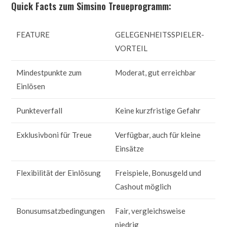
Quick Facts zum Simsino Treueprogramm:
FEATURE
GELEGENHEITSSPIELER-
VORTEIL
Mindestpunkte zum
Moderat, gut erreichbar
Einlösen
Punkteverfall
Keine kurzfristige Gefahr
Exklusivboni für Treue
Verfügbar, auch für kleine
Einsätze
Flexibilität der Einlösung
Freispiele, Bonusgeld und
Cashout möglich
Bonusumsatzbedingungen
Fair, vergleichsweise
niedrig