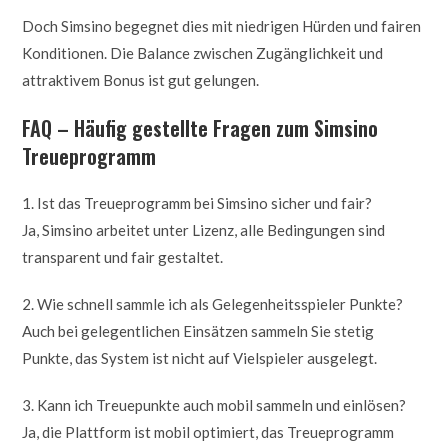
Doch Simsino begegnet dies mit niedrigen Hürden und fairen
Konditionen. Die Balance zwischen Zugänglichkeit und
attraktivem Bonus ist gut gelungen.
FAQ – Häufig gestellte Fragen zum Simsino
Treueprogramm
1. Ist das Treueprogramm bei Simsino sicher und fair?
Ja, Simsino arbeitet unter Lizenz, alle Bedingungen sind
transparent und fair gestaltet.
2. Wie schnell sammle ich als Gelegenheitsspieler Punkte?
Auch bei gelegentlichen Einsätzen sammeln Sie stetig
Punkte, das System ist nicht auf Vielspieler ausgelegt.
3. Kann ich Treuepunkte auch mobil sammeln und einlösen?
Ja, die Plattform ist mobil optimiert, das Treueprogramm