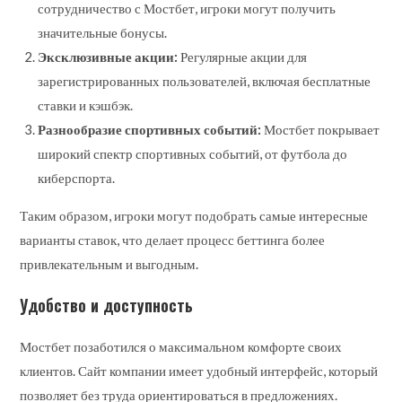
сотрудничество с Мостбет, игроки могут получить
значительные бонусы.
Эксклюзивные акции:
Регулярные акции для
зарегистрированных пользователей, включая бесплатные
ставки и кэшбэк.
Разнообразие спортивных событий:
Мостбет покрывает
широкий спектр спортивных событий, от футбола до
киберспорта.
Таким образом, игроки могут подобрать самые интересные
варианты ставок, что делает процесс беттинга более
привлекательным и выгодным.
Удобство и доступность
Мостбет позаботился о максимальном комфорте своих
клиентов. Сайт компании имеет удобный интерфейс, который
позволяет без труда ориентироваться в предложениях.