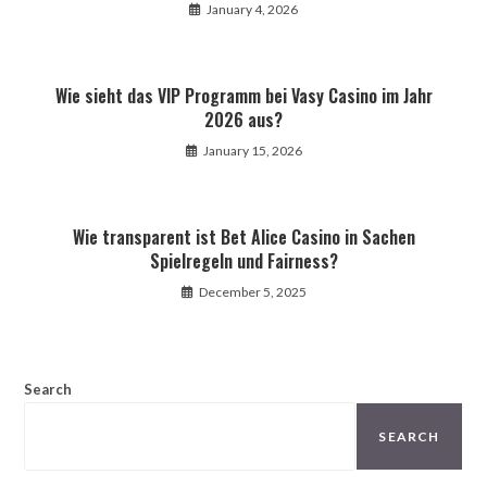
January 4, 2026
Wie sieht das VIP Programm bei Vasy Casino im Jahr
2026 aus?
January 15, 2026
Wie transparent ist Bet Alice Casino in Sachen
Spielregeln und Fairness?
December 5, 2025
Search
SEARCH