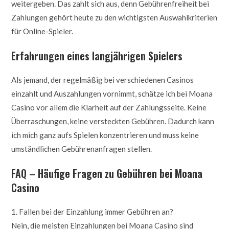
weitergeben. Das zahlt sich aus, denn Gebührenfreiheit bei
Zahlungen gehört heute zu den wichtigsten Auswahlkriterien
für Online-Spieler.
Erfahrungen eines langjährigen Spielers
Als jemand, der regelmäßig bei verschiedenen Casinos
einzahlt und Auszahlungen vornimmt, schätze ich bei Moana
Casino vor allem die Klarheit auf der Zahlungsseite. Keine
Überraschungen, keine versteckten Gebühren. Dadurch kann
ich mich ganz aufs Spielen konzentrieren und muss keine
umständlichen Gebührenanfragen stellen.
FAQ – Häufige Fragen zu Gebühren bei Moana
Casino
1. Fallen bei der Einzahlung immer Gebühren an?
Nein, die meisten Einzahlungen bei Moana Casino sind