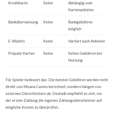
Kreditkarte
Keine
Abhängig vom
Kartenanbieter
Banküberweisung
Keine
Bankgebühren
möglich
E-Wallets
Keine
Variiert nach Anbieter
Prepaid-Karten
Keine
Selten Gebühren bei
Nutzung
Für Spieler bedeutet das: Die meisten Gebühren werden nicht
direkt von Moana Casino berechnet, sondern hängen von
externen Dienstleistern ab. Deshalb empfiehlt es sich, vor
der ersten Zahlung die eigenen Zahlungsdienstleister auf
mögliche Kosten zu überprüfen.