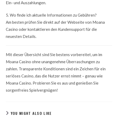
Ein- und Auszahlungen.
5. Wo finde ich aktuelle Informationen zu Gebühren?
Am besten prüfen Sie direkt auf der Webseite von Moana
Casino oder kontaktieren den Kundensupport für die
neuesten Details.
Mit dieser Übersicht sind Sie bestens vorbereitet, um im
Moana Casino ohne unangenehme Überraschungen zu
zahlen. Transparente Konditionen sind ein Zeichen für ein
seriöses Casino, das die Nutzer ernst nimmt – genau wie
Moana Casino. Probieren Sie es aus und genießen Sie
sorgenfreies Spielvergnügen!
YOU MIGHT ALSO LIKE