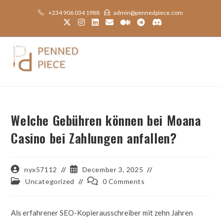
Skip
+234 906 034 1988
admin@pennedpiece.com
to
content
Welche Gebühren können bei Moana
Casino bei Zahlungen anfallen?
Post
Post
nyx57112
December 3, 2025
author:
published:
Post
Post
Uncategorized
0 Comments
category:
comments:
Als erfahrener SEO-Kopierausschreiber mit zehn Jahren