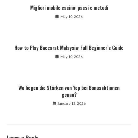
Migliori mobile casino: passi e metodi
May 10, 2026
How to Play Baccarat Malaysia: Full Beginner’s Guide
May 10, 2026
Wo liegen die Stärken von Yep bei Bonusaktionen
genau?
January 13, 2026
Leave a Reply