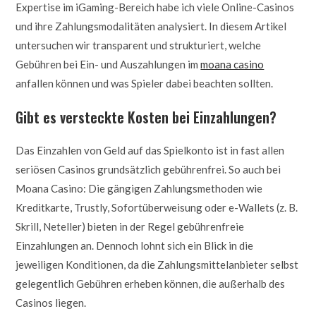
Expertise im iGaming-Bereich habe ich viele Online-Casinos
und ihre Zahlungsmodalitäten analysiert. In diesem Artikel
untersuchen wir transparent und strukturiert, welche
Gebühren bei Ein- und Auszahlungen im
moana casino
anfallen können und was Spieler dabei beachten sollten.
Gibt es versteckte Kosten bei Einzahlungen?
Das Einzahlen von Geld auf das Spielkonto ist in fast allen
seriösen Casinos grundsätzlich gebührenfrei. So auch bei
Moana Casino: Die gängigen Zahlungsmethoden wie
Kreditkarte, Trustly, Sofortüberweisung oder e-Wallets (z. B.
Skrill, Neteller) bieten in der Regel gebührenfreie
Einzahlungen an. Dennoch lohnt sich ein Blick in die
jeweiligen Konditionen, da die Zahlungsmittelanbieter selbst
gelegentlich Gebühren erheben können, die außerhalb des
Casinos liegen.