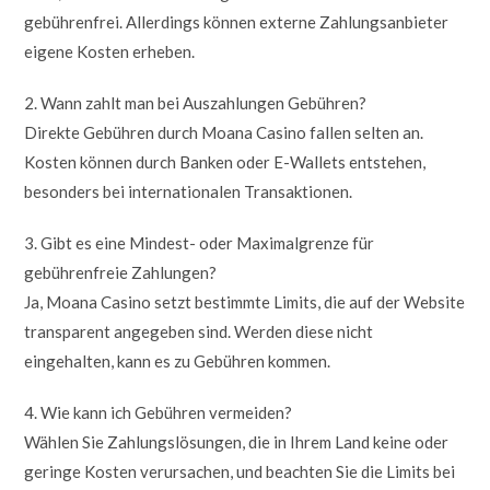
gebührenfrei. Allerdings können externe Zahlungsanbieter
eigene Kosten erheben.
2. Wann zahlt man bei Auszahlungen Gebühren?
Direkte Gebühren durch Moana Casino fallen selten an.
Kosten können durch Banken oder E-Wallets entstehen,
besonders bei internationalen Transaktionen.
3. Gibt es eine Mindest- oder Maximalgrenze für
gebührenfreie Zahlungen?
Ja, Moana Casino setzt bestimmte Limits, die auf der Website
transparent angegeben sind. Werden diese nicht
eingehalten, kann es zu Gebühren kommen.
4. Wie kann ich Gebühren vermeiden?
Wählen Sie Zahlungslösungen, die in Ihrem Land keine oder
geringe Kosten verursachen, und beachten Sie die Limits bei