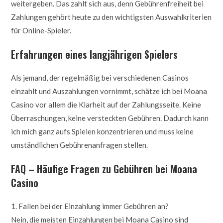
weitergeben. Das zahlt sich aus, denn Gebührenfreiheit bei
Zahlungen gehört heute zu den wichtigsten Auswahlkriterien
für Online-Spieler.
Erfahrungen eines langjährigen Spielers
Als jemand, der regelmäßig bei verschiedenen Casinos
einzahlt und Auszahlungen vornimmt, schätze ich bei Moana
Casino vor allem die Klarheit auf der Zahlungsseite. Keine
Überraschungen, keine versteckten Gebühren. Dadurch kann
ich mich ganz aufs Spielen konzentrieren und muss keine
umständlichen Gebührenanfragen stellen.
FAQ – Häufige Fragen zu Gebühren bei Moana
Casino
1. Fallen bei der Einzahlung immer Gebühren an?
Nein, die meisten Einzahlungen bei Moana Casino sind