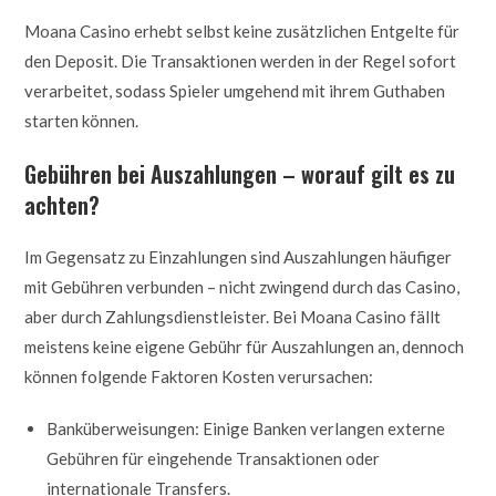
Moana Casino erhebt selbst keine zusätzlichen Entgelte für
den Deposit. Die Transaktionen werden in der Regel sofort
verarbeitet, sodass Spieler umgehend mit ihrem Guthaben
starten können.
Gebühren bei Auszahlungen – worauf gilt es zu
achten?
Im Gegensatz zu Einzahlungen sind Auszahlungen häufiger
mit Gebühren verbunden – nicht zwingend durch das Casino,
aber durch Zahlungsdienstleister. Bei Moana Casino fällt
meistens keine eigene Gebühr für Auszahlungen an, dennoch
können folgende Faktoren Kosten verursachen:
Banküberweisungen: Einige Banken verlangen externe
Gebühren für eingehende Transaktionen oder
internationale Transfers.