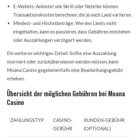
E-Wallets: Anbieter wie Skrill oder Neteller können
Transaktionskosten berechnen, die je nach Land variieren.
Mindest- und Höchstbeträge: Werden Limits nicht
eingehalten, kann es passieren, dass Gebühren entstehen
oder Auszahlungen verzögert werden.
Ein weiteres wichtiges Detail: Sollte eine Auszahlung
storniert oder zurücküberwiesen werden müssen, kann
Moana Casino gegebenenfalls eine Bearbeitungsgebühr
erheben.
Übersicht der möglichen Gebühren bei Moana
Casino
ZAHLUNGSTYP
CASINO-
KUNDEN-GEBÜHR
GEBÜHR
(OPTIONAL)