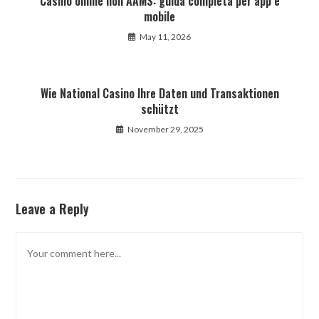
Casino online non AAMS: guida completa per app e
mobile
May 11, 2026
Wie National Casino Ihre Daten und Transaktionen
schützt
November 29, 2025
Leave a Reply
Comment