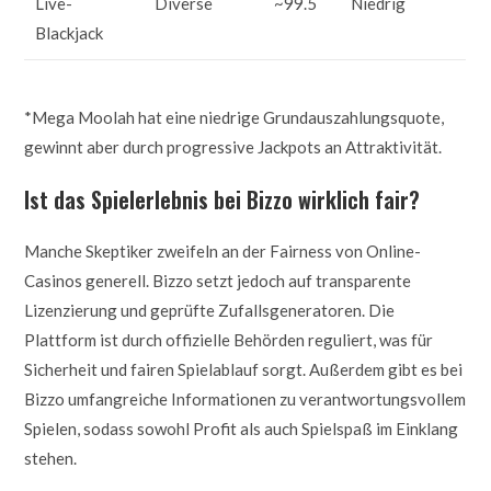
Live-
Diverse
~99.5
Niedrig
Blackjack
*Mega Moolah hat eine niedrige Grundauszahlungsquote,
gewinnt aber durch progressive Jackpots an Attraktivität.
Ist das Spielerlebnis bei Bizzo wirklich fair?
Manche Skeptiker zweifeln an der Fairness von Online-
Casinos generell. Bizzo setzt jedoch auf transparente
Lizenzierung und geprüfte Zufallsgeneratoren. Die
Plattform ist durch offizielle Behörden reguliert, was für
Sicherheit und fairen Spielablauf sorgt. Außerdem gibt es bei
Bizzo umfangreiche Informationen zu verantwortungsvollem
Spielen, sodass sowohl Profit als auch Spielspaß im Einklang
stehen.