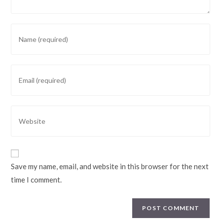
Enter
your
name
or
Enter
username
your
to
email
comment
address
Enter
to
your
comment
website
URL
(optional)
Save my name, email, and website in this browser for the next
time I comment.