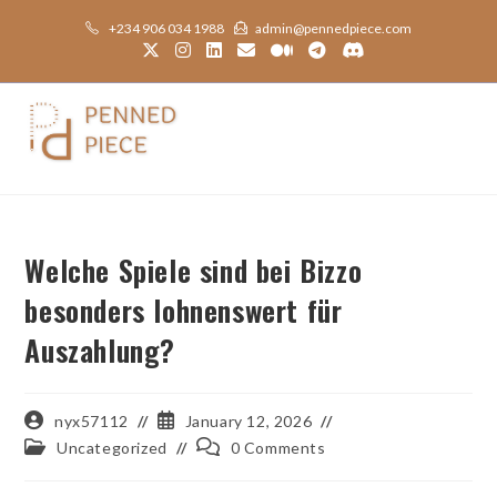
Skip
+234 906 034 1988
admin@pennedpiece.com
to
content
Welche Spiele sind bei Bizzo
besonders lohnenswert für
Auszahlung?
Post
Post
nyx57112
January 12, 2026
author:
published:
Post
Post
Uncategorized
0 Comments
category:
comments: