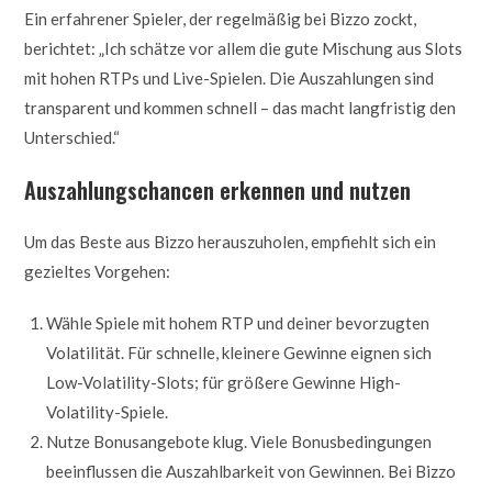
Ein erfahrener Spieler, der regelmäßig bei Bizzo zockt,
berichtet: „Ich schätze vor allem die gute Mischung aus Slots
mit hohen RTPs und Live-Spielen. Die Auszahlungen sind
transparent und kommen schnell – das macht langfristig den
Unterschied.“
Auszahlungschancen erkennen und nutzen
Um das Beste aus Bizzo herauszuholen, empfiehlt sich ein
gezieltes Vorgehen:
Wähle Spiele mit hohem RTP und deiner bevorzugten
Volatilität. Für schnelle, kleinere Gewinne eignen sich
Low-Volatility-Slots; für größere Gewinne High-
Volatility-Spiele.
Nutze Bonusangebote klug. Viele Bonusbedingungen
beeinflussen die Auszahlbarkeit von Gewinnen. Bei Bizzo