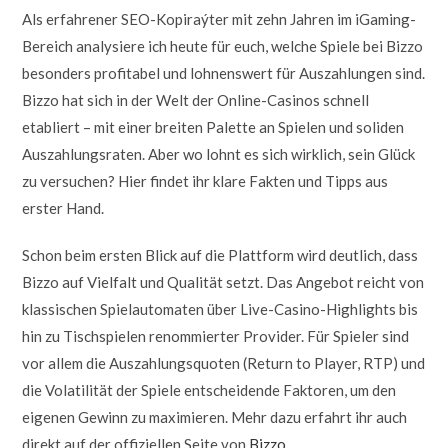
Als erfahrener SEO-Kopiraýter mit zehn Jahren im iGaming-
Bereich analysiere ich heute für euch, welche Spiele bei Bizzo
besonders profitabel und lohnenswert für Auszahlungen sind.
Bizzo hat sich in der Welt der Online-Casinos schnell
etabliert – mit einer breiten Palette an Spielen und soliden
Auszahlungsraten. Aber wo lohnt es sich wirklich, sein Glück
zu versuchen? Hier findet ihr klare Fakten und Tipps aus
erster Hand.
Schon beim ersten Blick auf die Plattform wird deutlich, dass
Bizzo auf Vielfalt und Qualität setzt. Das Angebot reicht von
klassischen Spielautomaten über Live-Casino-Highlights bis
hin zu Tischspielen renommierter Provider. Für Spieler sind
vor allem die Auszahlungsquoten (Return to Player, RTP) und
die Volatilität der Spiele entscheidende Faktoren, um den
eigenen Gewinn zu maximieren. Mehr dazu erfahrt ihr auch
direkt auf der offiziellen Seite von
Bizzo
.