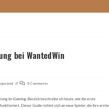
hlung bei WantedWin
Post
egorized
0 Comments
comments:
rung im iGaming-Bereich beschreibe ich heute, wie die erste
unktioniert. Dieser Guide richtet sich an neue Spieler, die ihre erste