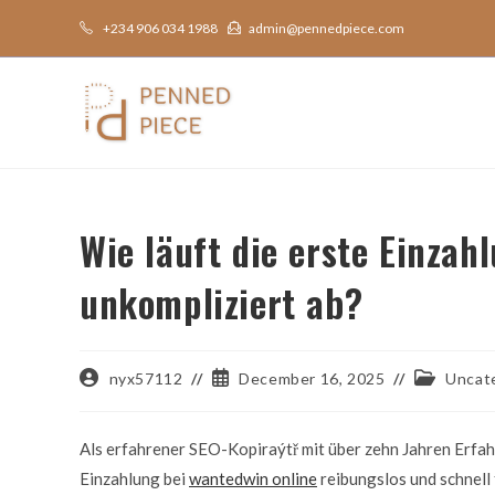
Skip
+234 906 034 1988
admin@pennedpiece.com
to
content
Wie läuft die erste Einza
unkompliziert ab?
Post
Post
Post
nyx57112
December 16, 2025
Uncat
author:
published:
category:
Als erfahrener SEO-Kopiraýtř mit über zehn Jahren Erfah
Einzahlung bei
wantedwin online
reibungslos und schnell f