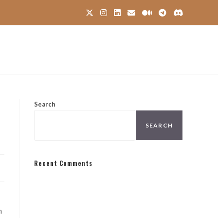
Search
SEARCH
Recent Comments
n