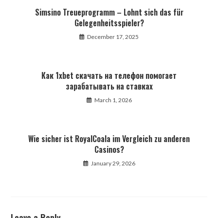
Simsino Treueprogramm – Lohnt sich das für
Gelegenheitsspieler?
December 17, 2025
Как 1xbet скачать на телефон помогает
зарабатывать на ставках
March 1, 2026
Wie sicher ist RoyalCoala im Vergleich zu anderen
Casinos?
January 29, 2026
Leave a Reply