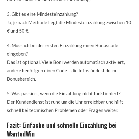
3. Gibt es eine Mindesteinzahlung?
Ja, je nach Methode liegt die Mindesteinzahlung zwischen 10
€ und 50 €.
4. Muss ich bei der ersten Einzahlung einen Bonuscode
eingeben?
Das ist optional. Viele Boni werden automatisch aktiviert,
andere benötigen einen Code – die Infos findest du im
Bonusbereich.
5. Was passiert, wenn die Einzahlung nicht funktioniert?
Der Kundendienst ist rund um die Uhr erreichbar und hilft
schnell bei technischen Problemen oder Fragen weiter.
Fazit: Einfache und schnelle Einzahlung bei
WantedWin