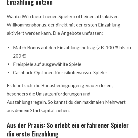
Einzahlung nutzen
WantedWin bietet neuen Spielern oft einen attraktiven
Willkommensbonus, der direkt mit der ersten Einzahlung
aktiviert werden kann. Die Angebote umfassen:
Match Bonus auf den Einzahlungsbetrag (z.B. 100 % bis zu
200 €)
Freispiele auf ausgewählte Spiele
Cashback-Optionen für risikobewusste Spieler
Es lohnt sich, die Bonusbedingungen genau zu lesen,
besonders die Umsatzanforderungen und
Auszahlungsregeln. So kannst du den maximalen Mehrwert
aus deinem Startkapital ziehen.
Aus der Praxis: So erlebt ein erfahrener Spieler
die erste Einzahlung