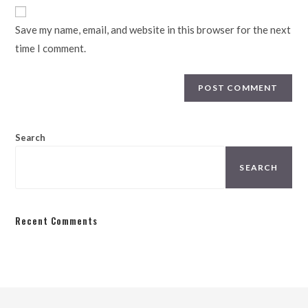
URL
(optional)
Save my name, email, and website in this browser for the next
time I comment.
Search
SEARCH
Recent Comments