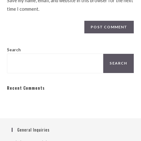
Save my name, email, and website in this browser for the next
time I comment.
Search
SEARCH
Recent Comments
General Inquiries