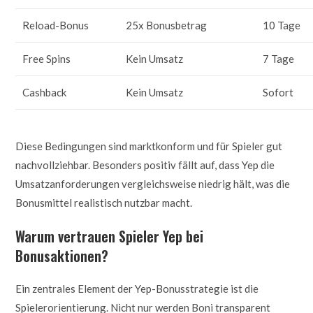
Reload-Bonus
25x Bonusbetrag
10 Tage
Free Spins
Kein Umsatz
7 Tage
Cashback
Kein Umsatz
Sofort
Diese Bedingungen sind marktkonform und für Spieler gut
nachvollziehbar. Besonders positiv fällt auf, dass Yep die
Umsatzanforderungen vergleichsweise niedrig hält, was die
Bonusmittel realistisch nutzbar macht.
Warum vertrauen Spieler Yep bei
Bonusaktionen?
Ein zentrales Element der Yep-Bonusstrategie ist die
Spielerorientierung. Nicht nur werden Boni transparent