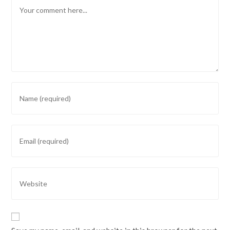
Comment
Enter
your
name
or
Enter
username
your
to
email
comment
address
Enter
to
your
comment
website
URL
(optional)