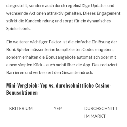
dargestellt, sondern auch durch regelmäßige Updates und
wechselnde Aktionen attraktiv gehalten. Dieses Engagement
stärkt die Kundenbindung und sorgt für ein dynamisches
Spielerlebnis.
Ein weiterer wichtiger Faktor ist die einfache Einlösung der
Boni. Spieler müssen keine komplizierten Codes eingeben,
sondern erhalten die Bonusangebote automatisch oder mit
einem simplen Klick – auch mobil über die App. Das reduziert
Barrieren und verbessert den Gesamteindruck.
Mini-Vergleich: Yep vs. durchschnittliche Casino-
Bonusaktionen
KRITERIUM
YEP
DURCHSCHNITT
IM MARKT