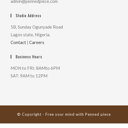
admin@pennedpiece.com
Studio Address
5B, Sunday Ogunyade Road
Lagos state, NIgeria.
Contact
|
Careers
Business Hours
MON to FRI: 8AMto 6PM
SAT: 9AM to 12PM
© Copyright - Free your mind with
Penned piece