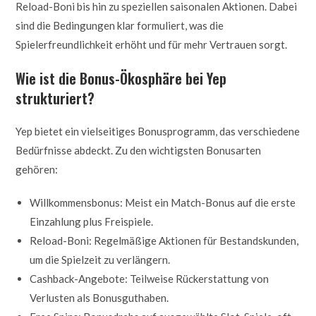
Reload-Boni bis hin zu speziellen saisonalen Aktionen. Dabei
sind die Bedingungen klar formuliert, was die
Spielerfreundlichkeit erhöht und für mehr Vertrauen sorgt.
Wie ist die Bonus-Ökosphäre bei Yep
strukturiert?
Yep bietet ein vielseitiges Bonusprogramm, das verschiedene
Bedürfnisse abdeckt. Zu den wichtigsten Bonusarten
gehören:
Willkommensbonus: Meist ein Match-Bonus auf die erste
Einzahlung plus Freispiele.
Reload-Boni: Regelmäßige Aktionen für Bestandskunden,
um die Spielzeit zu verlängern.
Cashback-Angebote: Teilweise Rückerstattung von
Verlusten als Bonusguthaben.