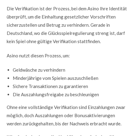
Die Verifikation ist der Prozess, bei dem Asino Ihre Identität
überprüft, um die Einhaltung gesetzlicher Vorschriften
sicherzustellen und Betrug zu verhindern. Gerade in
Deutschland, wo die Glücksspielregulierung streng ist, darf
kein Spiel ohne gültige Verifikation stattfinden.
Asino nutzt diesen Prozess, um:
Geldwäsche zu verhindern
Minderjährige vom Spielen auszuschließen
Sichere Transaktionen zu garantieren
Die Auszahlungsfreigabe zu beschleunigen
Ohne eine vollständige Verifikation sind Einzahlungen zwar
möglich, doch Auszahlungen oder Bonusaktivierungen
werden zurückgehalten, bis der Nachweis erbracht wurde.