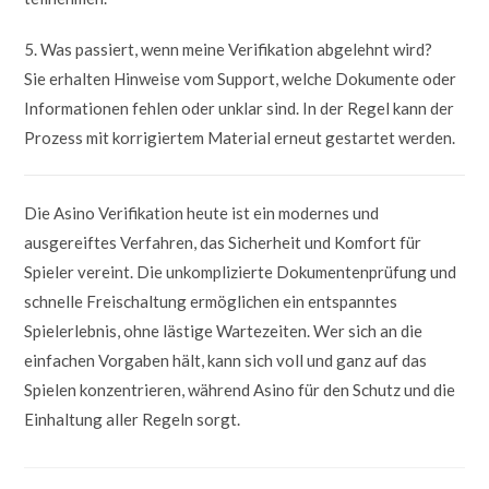
5. Was passiert, wenn meine Verifikation abgelehnt wird?
Sie erhalten Hinweise vom Support, welche Dokumente oder
Informationen fehlen oder unklar sind. In der Regel kann der
Prozess mit korrigiertem Material erneut gestartet werden.
Die Asino Verifikation heute ist ein modernes und
ausgereiftes Verfahren, das Sicherheit und Komfort für
Spieler vereint. Die unkomplizierte Dokumentenprüfung und
schnelle Freischaltung ermöglichen ein entspanntes
Spielerlebnis, ohne lästige Wartezeiten. Wer sich an die
einfachen Vorgaben hält, kann sich voll und ganz auf das
Spielen konzentrieren, während Asino für den Schutz und die
Einhaltung aller Regeln sorgt.