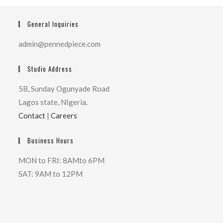
General Inquiries
admin@pennedpiece.com
Studio Address
5B, Sunday Ogunyade Road
Lagos state, NIgeria.
Contact
|
Careers
Business Hours
MON to FRI: 8AMto 6PM
SAT: 9AM to 12PM