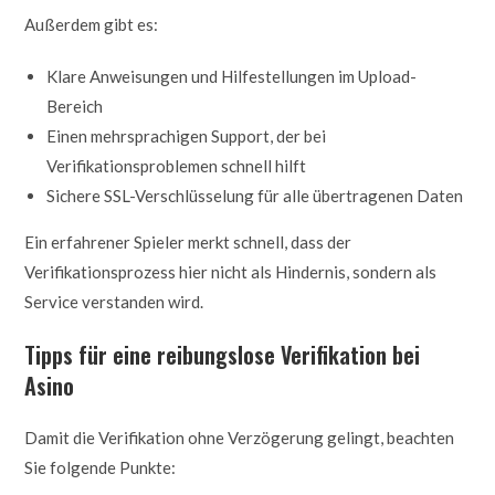
Außerdem gibt es:
Klare Anweisungen und Hilfestellungen im Upload-
Bereich
Einen mehrsprachigen Support, der bei
Verifikationsproblemen schnell hilft
Sichere SSL-Verschlüsselung für alle übertragenen Daten
Ein erfahrener Spieler merkt schnell, dass der
Verifikationsprozess hier nicht als Hindernis, sondern als
Service verstanden wird.
Tipps für eine reibungslose Verifikation bei
Asino
Damit die Verifikation ohne Verzögerung gelingt, beachten
Sie folgende Punkte: